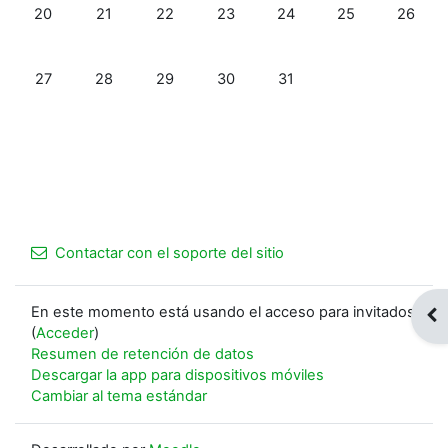
Sin eventos, domingo, 20 octubre
Sin eventos, lunes, 21 octubre
Sin eventos, martes, 22 octubre
Sin eventos, miércoles, 23 octubr
Sin eventos, jueves, 24 o
Sin eventos, vie
Sin even
20
21
22
23
24
25
26
Sin eventos, domingo, 27 octubre
Sin eventos, lunes, 28 octubre
Sin eventos, martes, 29 octubre
Sin eventos, miércoles, 30 octubr
Sin eventos, jueves, 31 o
27
28
29
30
31
Contactar con el soporte del sitio
En este momento está usando el acceso para invitados
Abr
(
Acceder
)
Resumen de retención de datos
Descargar la app para dispositivos móviles
Cambiar al tema estándar