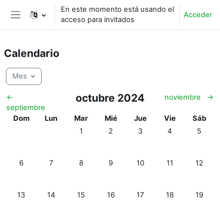
Salta al contenido principal
En este momento está usando el
Acceder
acceso para invitados
Panel lateral
Calendario
Mes
octubre 2024
←
noviembre
→
septiembre
Domingo
Lunes
Martes
Miércoles
Jueves
Viernes
Sábado
Dom
Lun
Mar
Mié
Jue
Vie
Sáb
Sin eventos, martes, 1 octubre
Sin eventos, miércoles, 2 octubre
Sin eventos, jueves, 3 oc
Sin eventos, vier
Sin even
1
2
3
4
5
Sin eventos, domingo, 6 octubre
Sin eventos, lunes, 7 octubre
Sin eventos, martes, 8 octubre
Sin eventos, miércoles, 9 octubre
Sin eventos, jueves, 10 o
Sin eventos, vier
Sin even
6
7
8
9
10
11
12
Sin eventos, domingo, 13 octubre
Sin eventos, lunes, 14 octubre
Sin eventos, martes, 15 octubre
Sin eventos, miércoles, 16 octubr
Sin eventos, jueves, 17 o
Sin eventos, vier
Sin even
13
14
15
16
17
18
19