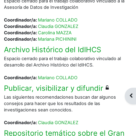
Espacio cerrado para el trabajo colaborativo vinculado a la
Asesoría de Datos de Investigación
Coordinador/a:
Mariano COLLADO
Coordinador/a:
Claudia GONZALEZ
Coordinador/a:
Carolina MAZZA
Coordinador/a:
Mariana PICHININI
Archivo Histórico del IdIHCS
Espacio cerrado para el trabajo colaborativo vinculado al
desarrollo del Archivo Histórico del IdIHCS.
Coordinador/a:
Mariano COLLADO
Publicar, visibilizar y difundir
Abr
Las siguientes recomendaciones buscan dar algunos
consejos para hacer que los resultados de las
investigaciones sean conocidos.
Coordinador/a:
Claudia GONZALEZ
Repositorio temático sobre el Gran